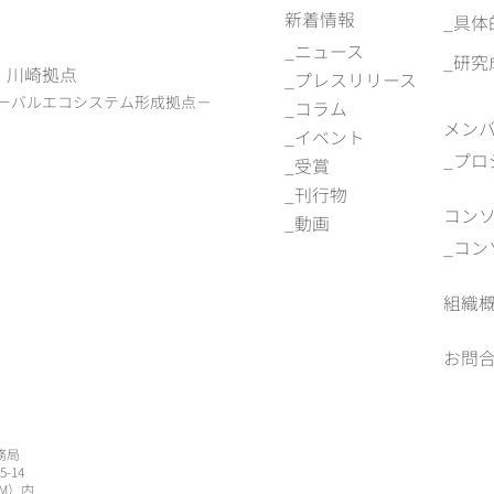
新着情報
具体
ニュース
研究
)
川崎拠点
プレスリリース
ーバルエコシステム形成拠点－
コラム
メン
イベント
プロ
受賞
刊行物
コン
動画
コン
組織
お問
務局
-14
M）内