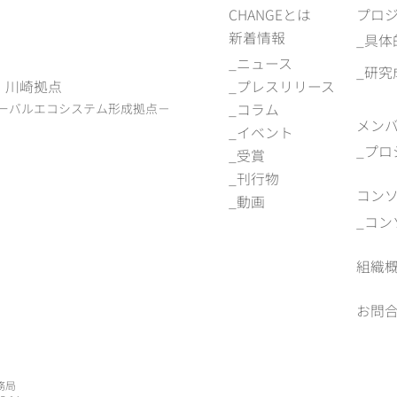
CHANGEとは
プロ
新着情報
具体
ニュース
研究
)
川崎拠点
プレスリリース
ーバルエコシステム形成拠点－
コラム
メン
イベント
プロ
受賞
刊行物
コン
動画
コン
組織
お問
務局