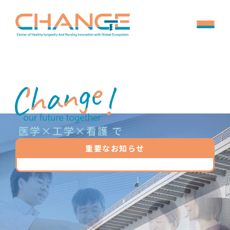
医学×工学×看護 で
医学×工学×看護 で
医学×工学×看護 で
レジリエントな
レジリエントな
レジリエントな
健康長寿社会へ
健康長寿社会へ
健康長寿社会へ
重要なお知らせ
新着情報