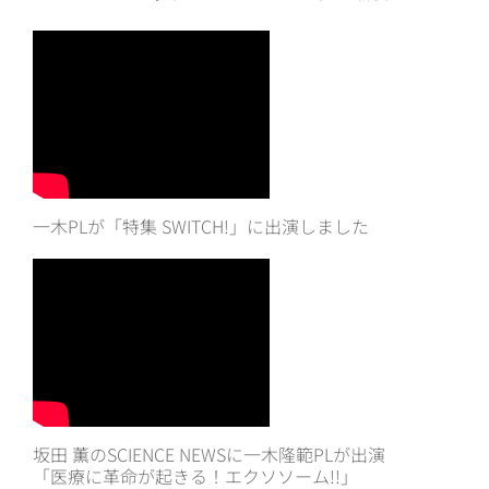
一木PLが「特集 SWITCH!」に出演しました
坂田 薫のSCIENCE NEWSに一木隆範PLが出演
「医療に革命が起きる！エクソソーム!!」