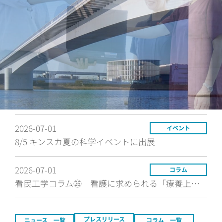
2026-08-06
ニュース
小学生が看護師体験 「キンスカ夏の科学イベント」
2026-07-07
プレスリリース
ナノ粒子の形状を“動きと光”からAIが判別 ～ブラウン運動軌跡と散乱光ゆらぎの統合解析で非球形ナノ粒子を高精度識別～
2026-07-01
ニュース
第8回全体会議を開催
2026-07-01
イベント
8/5 キンスカ夏の科学イベントに出展
2026-07-01
コラム
看民工学コラム㉖ 看護に求められる「療養上の世話」とは？～「手術は成功しました」からの療養で決まるその後の人生～
プレスリリース
ニュース 一覧
コラム 一覧