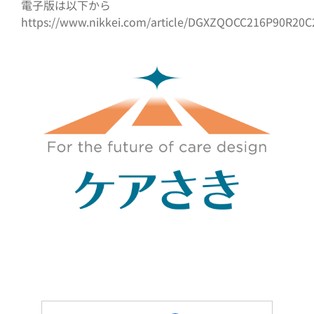
電子版は以下から
https://www.nikkei.com/article/DGXZQOCC216P90R20