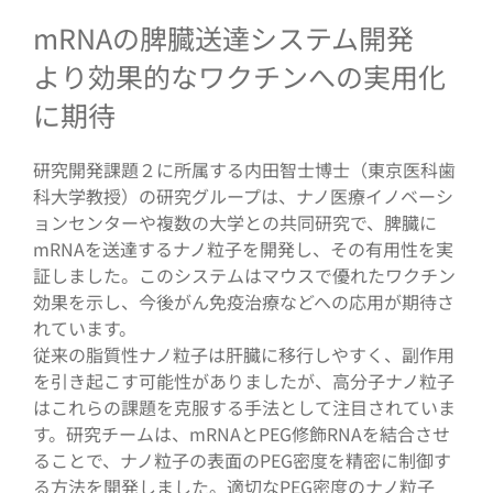
mRNAの脾臓送達システム開発
より効果的なワクチンへの実用化
に期待
研究開発課題２に所属する内田智士博士（東京医科歯
科大学教授）の研究グループは、ナノ医療イノベーシ
ョンセンターや複数の大学との共同研究で、脾臓に
mRNAを送達するナノ粒子を開発し、その有用性を実
証しました。このシステムはマウスで優れたワクチン
効果を示し、今後がん免疫治療などへの応用が期待さ
れています。
従来の脂質性ナノ粒子は肝臓に移行しやすく、副作用
を引き起こす可能性がありましたが、高分子ナノ粒子
はこれらの課題を克服する手法として注目されていま
す。研究チームは、mRNAとPEG修飾RNAを結合させ
ることで、ナノ粒子の表面のPEG密度を精密に制御す
る方法を開発しました。適切なPEG密度のナノ粒子