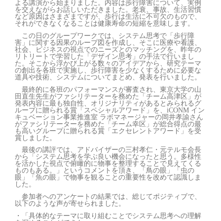
よる講演から始まりました。内容は歩行障害について、実例
を交えながらお話しいただきました。老衰、事故、生活習慣
など原因はさまざまですが、歩行は生活に不可欠のもので、
それができなくなることは健康寿命の短縮を意味します。
この日のグループワークでは、システム思考で「歩行障
害」に関する因果のループ図を作成し、そこに医療や看護、
社会、ビジネスの視点でのニーズとのマッチングを、昨年の
リトリートで学習した「デザイン思考」の手法で行いまし
た。そこから浮かび上がる数々のアイデアから、研究テーマ
の創出を各班で実施し、歩行障害を少なくするために必要な
道具や技術、システムについてまとめ、発表を行いました。
最終的に各班のパフォーマンスが審査され、東京大学の山
田直生先生がファシリテーターを務めた「チーム高津区」が
発表内容に最も独自性、オリジナリティがあるとみられるグ
ループに贈られる賞「スペシャルアワード」を、iCONM イン
キュベーション事業推進室 ラボマネージャーの岡井孝諭さん
がファシリテーターを務めた「チーム幸区」が総合得点の最
も高いグループに贈られる賞「エクセレントアワード」を受
賞しました。
最後の講評では、アドバイザーの三村孝仁・元テルモ会長
から「システム思考を学ぶ良い機会になったと思う。多様性
を活かした視点で俯瞰的に物事を整理することで見えてくる
ものもある。」というコメントを頂き、「鳥の眼」「虫の
眼」「魚の眼」で物事を観ることの重要性を改めて認識しま
した。
参加者へのアンケートの結果では、総じてポジティブで、
以下のような声が寄せられました。
・「具体的なテーマに取り組むことでシステム思考への理解