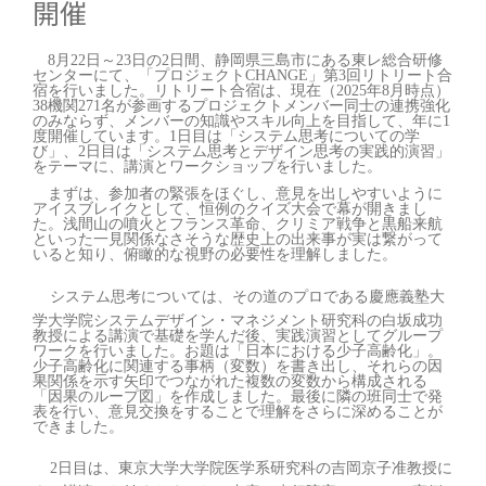
開催
8月22日～23日の2日間、静岡県三島市にある東レ総合研修
センターにて、「プロジェクトCHANGE」第3回リトリート合
宿を行いました。リトリート合宿は、現在（2025年8月時点）
38機関271名が参画するプロジェクトメンバー同士の連携強化
のみならず、メンバーの知識やスキル向上を目指して、年に1
度開催しています。1日目は「システム思考についての学
び」、2日目は「システム思考とデザイン思考の実践的演習」
をテーマに、講演とワークショップを行いました。
まずは、参加者の緊張をほぐし、意見を出しやすいように
アイスブレイクとして、恒例のクイズ大会で幕が開きまし
た。浅間山の噴火とフランス革命、クリミア戦争と黒船来航
といった一見関係なさそうな歴史上の出来事が実は繋がって
いると知り、俯瞰的な視野の必要性を理解しました。
システム思考については、その道のプロである慶應義塾大
学大学院システムデザイン・マネジメント研究科の白坂成功
教授による講演で基礎を学んだ後、実践演習としてグループ
ワークを行いました。お題は「日本における少子高齢化」。
少子高齢化に関連する事柄（変数）を書き出し、それらの因
果関係を示す矢印でつながれた複数の変数から構成される
「因果のループ図」を作成しました。最後に隣の班同士で発
表を行い、意見交換をすることで理解をさらに深めることが
できました。
2
日目は、東京大学大学院医学系研究科の吉岡京子准教授に