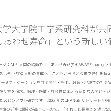
学大学院工学系研究科が共同研
しあわせ寿命」という新しい
I と人間の協働で『しあわせ寿命(SHIAWASEspan)』という
、次世代DX 人財の育成へ。こどもからおとなまで世代を超えて
すゲーミフィケーションを共同開発・評価。教育・地域での社会
”の在り方を追求。倫理・感情・社会性に応える新たな人間とデ
したスピンアウト研究です。2023 年のCHANGE リトリート
康寿命の延伸に関心が高まる一方で、「それほど長生きを望ま