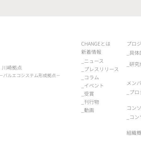
CHANGEとは
プロ
新着情報
具体
ニュース
研究
)
川崎拠点
プレスリリース
ーバルエコシステム形成拠点－
コラム
メン
イベント
プロ
受賞
刊行物
コン
動画
コン
組織