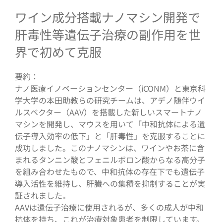
ワイン成分搭載ナノマシン開発で
肝毒性等遺伝子治療の副作用を世
界で初めて克服
要約：
ナノ医療イノベーションセンター（iCONM）と東京科
学大学の本田助教らの研究チームは、アデノ随伴ウイ
ルスベクター（AAV）を搭載した新しいスマートナノ
マシンを開発し、マウスを用いて「中和抗体による遺
伝子導入効率の低下」と「肝毒性」を克服することに
成功しました。このナノマシンは、ワインやお茶に含
まれるタンニン酸とフェニルボロン酸からなる高分子
を組み合わせたもので、中和抗体の存在下でも遺伝子
導入活性を維持し、肝臓への集積を抑制することが実
証されました。
AAVは遺伝子治療に使用されるが、多くの成人が中和
抗体を持ち、これが治療対象患者を制限しています。