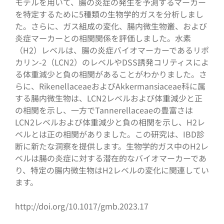
モデルを用いて、腸の炎症の発生を予測するマーカー
を特定するために5種類の生物学的ガスを分析しまし
た。さらに、ガス組成の変化、腸内微生物叢、および
炎症マーカーとの相関関係を評価しました。水素
（H2）レベルは、腸の炎症バイオマーカーであるリポ
カリン-2（LCN2）のレベルやDSS誘発コリティスによ
る体重減少と負の相関があることがわかりました。さ
らに、RikenellaceaeおよびAkkermansiaceae科に属
する腸内微生物は、LCN2レベルおよび体重減少と正
の相関を示し、一方でTannerellaceaeの豊富さは
LCN2レベルおよび体重減少と負の相関を示し、H2レ
ベルとは正の相関がありました。この研究は、IBD診
断に新たな洞察を提供します。生物学的ガス中のH2レ
ベルは腸の炎症に対する潜在的なバイオマーカーであ
り、特定の腸内微生物はH2レベルの変化に関連してい
ます。
http://doi.org/10.1017/gmb.2023.17