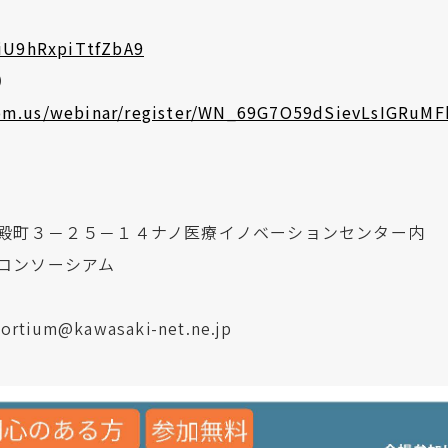
tiU9hRxpiTtfZbA9
）
om.us/webinar/register/WN_69G7O59dSievLsIGRuMF
殿町３－２５－１４ナノ医療イノベーションセンター内
コンソーシアム
sortium@kawasaki-net.ne.jp