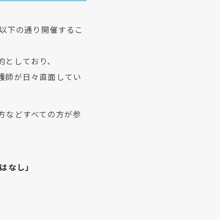
を以下の通り開催するこ
的としており、
護師が日々直面してい
方などすべての方が参
のはなし」