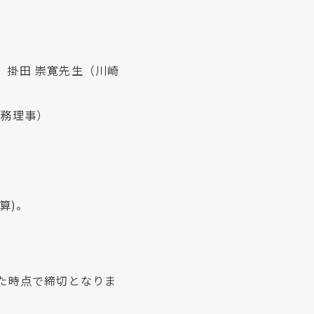
」掛田 崇寛先生（川崎
常務理事）
算)。
た時点で締切となりま