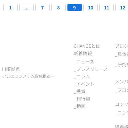
1
...
7
8
9
10
11
12
CHANGEとは
プロ
新着情報
具体
ニュース
研究
)
川崎拠点
プレスリリース
ーバルエコシステム形成拠点－
コラム
メン
イベント
プロ
受賞
刊行物
コン
動画
コン
組織